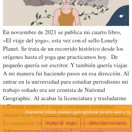
En noviembre de 2021 se publica mi cuarto libro,
«El viaje del yoga», esta vez con el sello Lonely
Planet. Se trata de un recorrido histórico desde los
orígenes hasta el yoga que practicamos hoy. De
pequeño quería ser escritor. Y también quería viajar.
A mi manera fui haciendo pasos en esa dirección. Al
entrar en la universidad para estudiar periodismo mi
trabajo soñado era ser cronista de National
Geographic. Al acabar la licenciatura y trasladarme
a Europa empecé a viajar con mayor asiduidad,
¡Namaste! Utilizo cookies para optimizar mi sitio web y mi 
aunque más bien como turista que como explorador.
La excepción fue India. Y seguí escribiendo -más de
Aceptar todo
Sólo funcionales
500 entradas en este blog y 3 …
Leer más