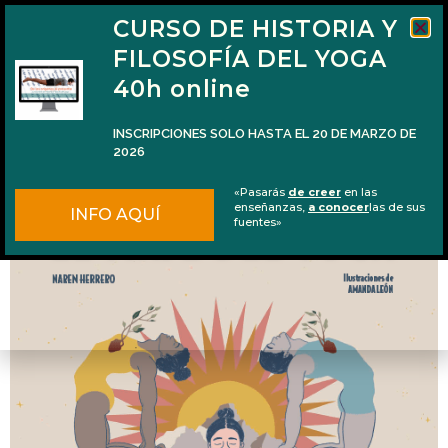
CURSO DE HISTORIA Y
FILOSOFÍA DEL YOGA
40h online
INSCRIPCIONES SOLO HASTA EL 20 DE MARZO DE
2026
Publicación de mi nuevo libro “El viaje del
«Pasarás
de creer
en las
yoga”
enseñanzas,
a conocer
las de sus
INFO AQUÍ
fuentes»