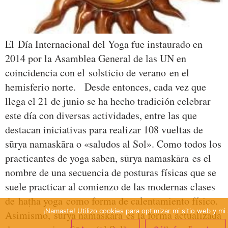
El Día Internacional del Yoga fue instaurado en
2014 por la Asamblea General de las UN en
coincidencia con el solsticio de verano en el
hemisferio norte. Desde entonces, cada vez que
llega el 21 de junio se ha hecho tradición celebrar
este día con diversas actividades, entre las que
destacan iniciativas para realizar 108 vueltas de
sūrya namaskāra o «saludos al Sol». Como todos los
practicantes de yoga saben, sūrya namaskāra es el
nombre de una secuencia de posturas físicas que se
suele practicar al comienzo de las modernas clases
de haṭha yoga como forma de calentamiento físico.
¡Namaste! Utilizo cookies para optimizar mi sitio web y mi 
Asimismo, sūrya namaskāra es la forma actualizada