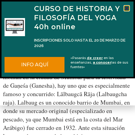
CURSO DE HISTORIA Y
FILOSOFÍA DEL YOGA
40h online
INSCRIPCIONES SOLO HASTA EL 20 DE MARZO DE
2026
El Ganesha más famoso de Mumbai
«Pasarás
de creer
en las
enseñanzas,
a conocer
las de sus
INFO AQUÍ
De todos los pandals o altares callejeros que se
fuentes»
montan en la ciudad de Mumbai para la festividad
de Gaṇeśa (Ganesha), hay uno que es especialmente
famoso y concurrido: Lālbaugcā Rāja (Lalbaugcha
raja). Lalbaug es un conocido barrio de Mumbai, en
donde su mercado original (especializado en
pescado, ya que Mumbai está en la costa del Mar
Arábigo) fue cerrado en 1932. Ante esta situación