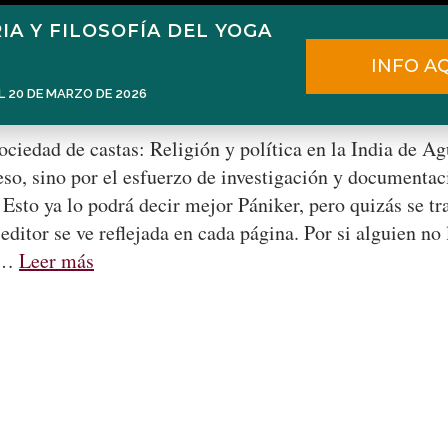
IA Y FILOSOFÍA DEL YOGA
Home
Narén Herrero
Blog
INFO A
L 20 DE MARZO DE 2026
gustín Pániker
sociedad de castas: Religión y política en la India de A
eso, sino por el esfuerzo de investigación y documentac
Esto ya lo podrá decir mejor Pániker, pero quizás se tr
ditor se ve reflejada en cada página. Por si alguien no
, …
Leer más