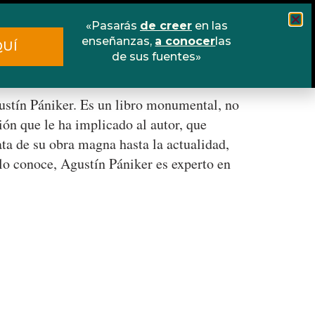
«Pasarás
de creer
en las
Cursos
Escuela online
Libros
enseñanzas,
a conocer
las
QUÍ
de sus fuentes»
Contacto
gustín Pániker. Es un libro monumental, no
ión que le ha implicado al autor, que
ata de su obra magna hasta la actualidad,
 lo conoce, Agustín Pániker es experto en