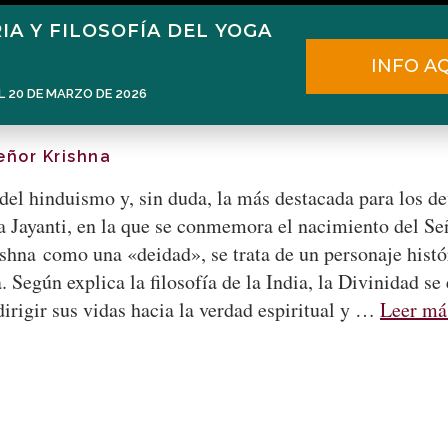
IA Y FILOSOFÍA DEL YOGA
Home
Narén Herrero
Blog
INFO A
L 20 DE MARZO DE 2026
eñor Krishna
del hinduismo y, sin duda, la más destacada para los d
Jayanti, en la que se conmemora el nacimiento del Señ
shna como una «deidad», se trata de un personaje histór
. Según explica la filosofía de la India, la Divinidad 
 dirigir sus vidas hacia la verdad espiritual y …
Leer má