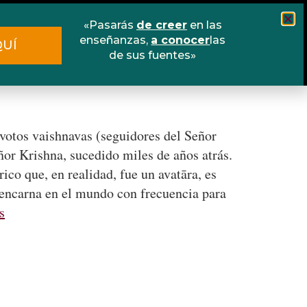
«Pasarás
de creer
en las
Cursos
Escuela online
Libros
enseñanzas,
a conocer
las
QUÍ
de sus fuentes»
Contacto
evotos vaishnavas (seguidores del Señor
or Krishna, sucedido miles de años atrás.
ico que, en realidad, fue un avatāra, es
se encarna en el mundo con frecuencia para
s