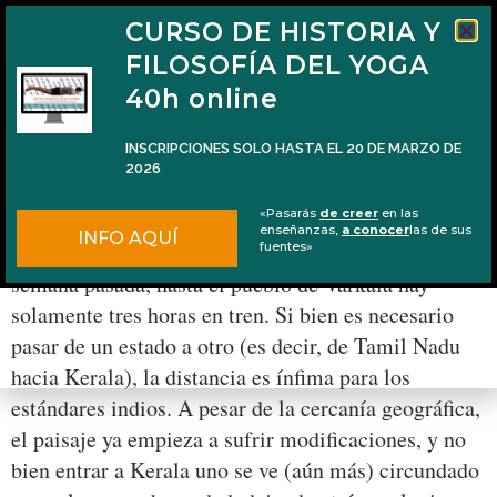
CURSO DE HISTORIA Y
FILOSOFÍA DEL YOGA
40h online
INSCRIPCIONES SOLO HASTA EL 20 DE MARZO DE
2026
Los principios por el acantilado
«Pasarás
de creer
en las
enseñanzas,
a conocer
las de sus
INFO AQUÍ
Desde Kanyakumari, locación de la crónica de la
fuentes»
semana pasada, hasta el pueblo de Varkala hay
solamente tres horas en tren. Si bien es necesario
pasar de un estado a otro (es decir, de Tamil Nadu
hacia Kerala), la distancia es ínfima para los
estándares indios. A pesar de la cercanía geográfica,
el paisaje ya empieza a sufrir modificaciones, y no
bien entrar a Kerala uno se ve (aún más) circundado