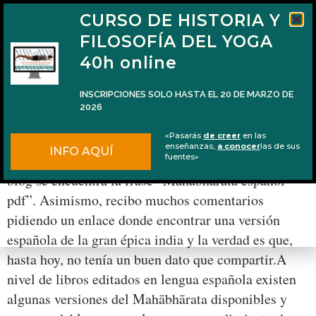
CURSO DE HISTORIA Y
FILOSOFÍA DEL YOGA
40h online
INSCRIPCIONES SOLO HASTA EL 20 DE MARZO DE
2026
El Mahābhārata en español y en PDF
«Pasarás
de creer
en las
enseñanzas,
a conocer
las de sus
INFO AQUÍ
Entre las búsquedas más populares que llevan a este
fuentes»
blog se encuentra la frase “Mahabharata español
pdf”. Asimismo, recibo muchos comentarios
pidiendo un enlace donde encontrar una versión
española de la gran épica india y la verdad es que,
hasta hoy, no tenía un buen dato que compartir.A
nivel de libros editados en lengua española existen
algunas versiones del Mahābhārata disponibles y