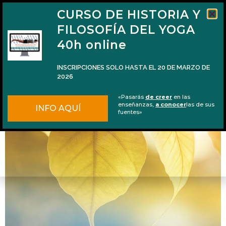
CURSO DE HISTORIA Y
FILOSOFÍA DEL YOGA
40h online
INSCRIPCIONES SOLO HASTA EL 20 DE MARZO DE
2026
Miedo, unidad y el plexo solar
«Pasarás
de creer
en las
enseñanzas,
a conocer
las de sus
INFO AQUÍ
fuentes»