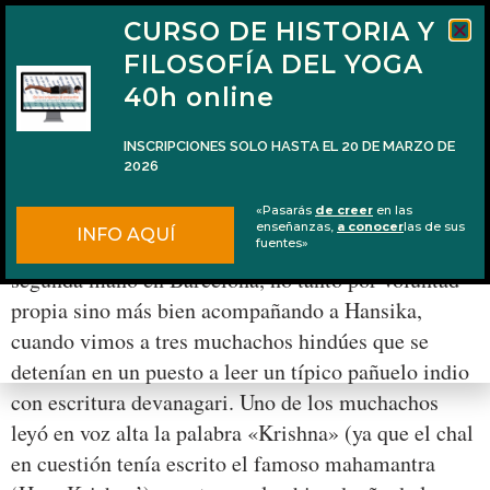
CURSO DE HISTORIA Y
FILOSOFÍA DEL YOGA
40h online
INSCRIPCIONES SOLO HASTA EL 20 DE MARZO DE
2026
Krishna y el Papa
«Pasarás
de creer
en las
enseñanzas,
a conocer
las de sus
INFO AQUÍ
Hace un par de meses, yo visitaba un mercadillo de
fuentes»
segunda mano en Barcelona, no tanto por voluntad
propia sino más bien acompañando a Hansika,
cuando vimos a tres muchachos hindúes que se
detenían en un puesto a leer un típico pañuelo indio
con escritura devanagari. Uno de los muchachos
leyó en voz alta la palabra «Krishna» (ya que el chal
en cuestión tenía escrito el famoso mahamantra