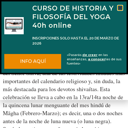
CURSO DE HISTORIA Y
FILOSOFÍA DEL YOGA
40h online
INSCRIPCIONES SOLO HASTA EL 20 DE MARZO DE
2026
La luna creciente de Shiva
«Pasarás
de creer
en las
enseñanzas,
a conocer
las de sus
INFO AQUÍ
Cada año se celebra Mahāshivarātri, la gran noche
fuentes»
del Señor Shiva, una de las festividades hindúes más
importantes del calendario religioso y, sin duda, la
más destacada para los devotos shivaítas. Esta
celebración se lleva a cabo en la 13ra/14ta noche de
la quincena lunar menguante del mes hindú de
Māgha (Febrero-Marzo); es decir, una o dos noches
antes de la noche de luna nueva (o luna negra).