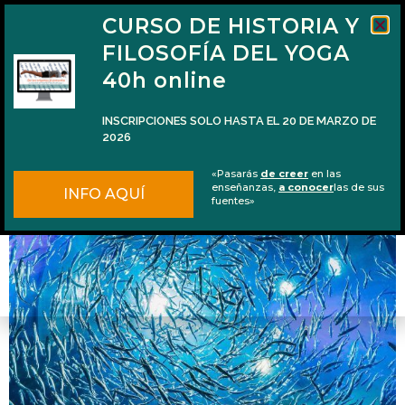
CURSO DE HISTORIA Y
FILOSOFÍA DEL YOGA
40h online
INSCRIPCIONES SOLO HASTA EL 20 DE MARZO DE
2026
Podcast #09: La práctica del satsaṅga
«Pasarás
de creer
en las
enseñanzas,
a conocer
las de sus
INFO AQUÍ
fuentes»