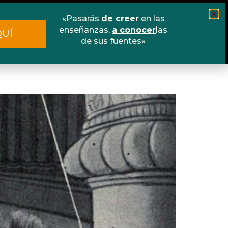
«Pasarás
de creer
en las
Cursos
Escuela online
Libros
enseñanzas,
a conocer
las
QUÍ
de sus fuentes»
Contacto