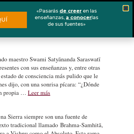
«Pasarás
de creer
en las
Cursos
Escuela online
Libros
enseñanzas,
a conocer
las
QUÍ
de sus fuentes»
Contacto
petado maestro Swami Satyānanda Saraswatī
resentes con sus enseñanzas y, entre otras
n estado de consciencia más pulido que le
nes dijo, con una sonrisa pícara: “¿Dónde
tan propia …
Leer más
ena Sierra siempre son una fuente de
 texto tradicional llamado Brahma-Samhitā,
ora a Vishnu como el Absoluto. Esta rama