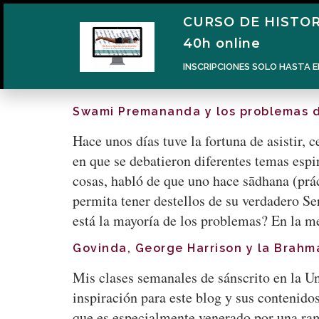
CURSO DE HISTOR
40h online
INSCRIPCIONES SOLO HASTA E
Swami Premananda y los problemas d
Hace unos días tuve la fortuna de asistir
en que se debatieron diferentes temas espi
cosas, habló de que uno hace sādhana (prác
permita tener destellos de su verdadero S
está la mayoría de los problemas? En la 
Govinda, George Harrison y la Brah
Mis clases semanales de sánscrito en la Un
inspiración para este blog y sus contenid
que es especialmente venerado por una ra