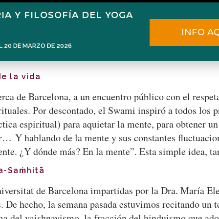
IA Y FILOSOFÍA DEL YOGA
Home
Narén Herrero
Blog
INFO A
L 20 DE MARZO DE 2026
e la vida
, cerca de Barcelona, a un encuentro público con el res
rituales. Por descontado, el Swami inspiró a todos los p
tica espiritual) para aquietar la mente, para obtener u
er… Y hablando de la mente y sus constantes fluctuacio
mente. ¿Y dónde más? En la mente”. Esta simple idea, 
ma-Saṁhitā
iversitat de Barcelona impartidas por la Dra. María El
os. De hecho, la semana pasada estuvimos recitando un
ma del vaishnavismo, la fracción del hinduismo que ad