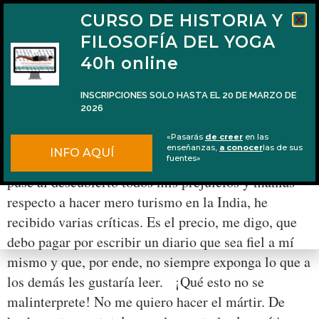
CURSO DE HISTORIA Y
FILOSOFÍA DEL YOGA
40h online
INSCRIPCIONES SOLO HASTA EL 20 DE MARZO DE
2026
Backwaters, naturaleza divina
«Pasarás
de creer
en las
enseñanzas,
a conocer
las de sus
INFO AQUÍ
Después del post de la semana pasada, en el que
fuentes»
puse al descubierto todos mis prejuicios y manías
respecto a hacer mero turismo en la India, he
recibido varias críticas. Es el precio, me digo, que
debo pagar por escribir un diario que sea fiel a mí
mismo y que, por ende, no siempre exponga lo que a
los demás les gustaría leer. ¡Qué esto no se
malinterprete! No me quiero hacer el mártir. De