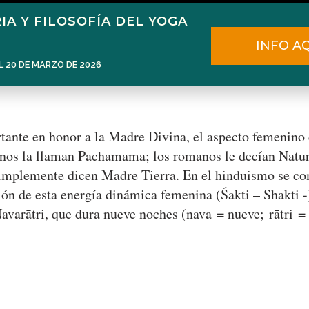
IA Y FILOSOFÍA DEL YOGA
Home
Narén Herrero
Blog
INFO A
L 20 DE MARZO DE 2026
tante en honor a la Madre Divina, el aspecto femenino 
dinos la llaman Pachamama; los romanos le decían Natur
 simplemente dicen Madre Tierra. En el hinduismo se con
ión de esta energía dinámica femenina (Śakti – Shakti 
arātri, que dura nueve noches (nava = nueve; rātri = n