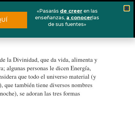
«Pasarás
de creer
en las
Cursos
Escuela online
Libros
enseñanzas,
a conocer
las
QUÍ
de sus fuentes»
Contacto
de la Divinidad, que da vida, alimenta y
a; algunas personas le dicen Energía,
sidera que todo el universo material (y
-), que también tiene diversos nombres
oche), se adoran las tres formas