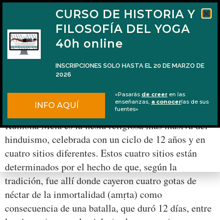
CURSO DE HISTORIA Y
FILOSOFÍA DEL YOGA
40h online
INSCRIPCIONES SOLO HASTA EL 20 DE MARZO DE
2026
Kumbha Mela de Náshik 2015
«Pasarás
de creer
en las
enseñanzas,
a conocer
las de sus
INFO AQUÍ
De forma breve y simplificada se podría decir que la
fuentes»
Kumbha Mela es la fiesta religiosa más masiva del
hinduismo, celebrada con un ciclo de 12 años y en
cuatro sitios diferentes. Estos cuatro sitios están
determinados por el hecho de que, según la
tradición, fue allí donde cayeron cuatro gotas de
néctar de la inmortalidad (amṛta) como
consecuencia de una batalla, que duró 12 días, entre