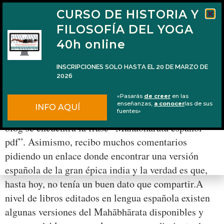
CURSO DE HISTORIA Y
FILOSOFÍA DEL YOGA
40h online
INSCRIPCIONES SOLO HASTA EL 20 DE MARZO DE
2026
El Mahābhārata en español y en PDF
«Pasarás
de creer
en las
enseñanzas,
a conocer
las de sus
INFO AQUÍ
Entre las búsquedas más populares que llevan a este
fuentes»
blog se encuentra la frase “Mahabharata español
pdf”. Asimismo, recibo muchos comentarios
pidiendo un enlace donde encontrar una versión
española de la gran épica india y la verdad es que,
hasta hoy, no tenía un buen dato que compartir.A
nivel de libros editados en lengua española existen
algunas versiones del Mahābhārata disponibles y