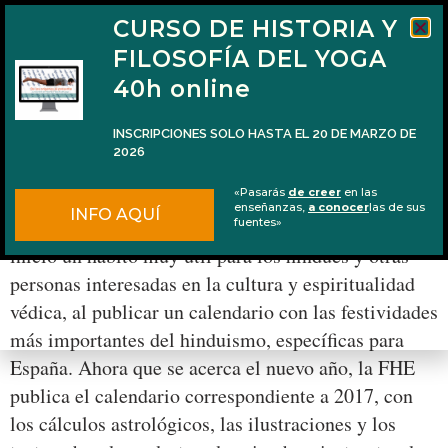
CURSO DE HISTORIA Y
FILOSOFÍA DEL YOGA
40h online
INSCRIPCIONES SOLO HASTA EL 20 DE MARZO DE
2026
Calendario védico hindú 2017
«Pasarás
de creer
en las
enseñanzas,
a conocer
las de sus
INFO AQUÍ
El año pasado la Federación hindú de España (FHE)
fuentes»
inició un hábito muy útil para los hindúes y otras
personas interesadas en la cultura y espiritualidad
védica, al publicar un calendario con las festividades
más importantes del hinduismo, específicas para
España. Ahora que se acerca el nuevo año, la FHE
publica el calendario correspondiente a 2017, con
los cálculos astrológicos, las ilustraciones y los