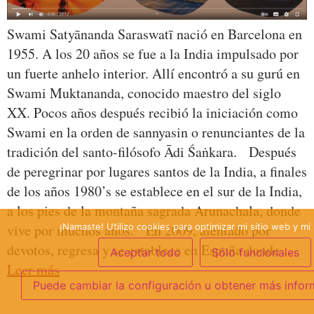
Swami Satyānanda Saraswatī nació en Barcelona en
1955. A los 20 años se fue a la India impulsado por
un fuerte anhelo interior. Allí encontró a su gurú en
Swami Muktananda, conocido maestro del siglo
XX. Pocos años después recibió la iniciación como
Swami en la orden de sannyasin o renunciantes de la
tradición del santo-filósofo Ādi Śaṅkara. Después
de peregrinar por lugares santos de la India, a finales
de los años 1980’s se establece en el sur de la India,
a los pies de la montaña sagrada Arunachala, donde
¡Namaste! Utilizo cookies para optimizar mi sitio web y mi 
vive por muchos años. En 2009, alentado por
devotos, regresa y se establece en España donde …
Aceptar todo
Sólo funcionales
Leer más
Puede cambiar la configuración u obtener más infor