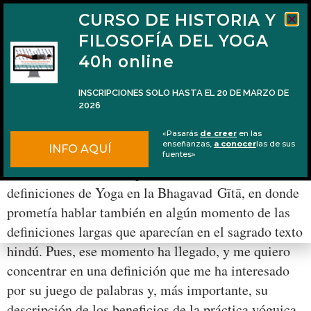
CURSO DE HISTORIA Y
FILOSOFÍA DEL YOGA
40h online
INSCRIPCIONES SOLO HASTA EL 20 DE MARZO DE
2026
1 definición larga de Yoga en la Bhagavad
«Pasarás
de creer
en las
Gītā
enseñanzas,
a conocer
las de sus
INFO AQUÍ
fuentes»
Hace un año escribí el post titulado 3 breves
definiciones de Yoga en la Bhagavad Gītā, en donde
prometía hablar también en algún momento de las
definiciones largas que aparecían en el sagrado texto
hindú. Pues, ese momento ha llegado, y me quiero
concentrar en una definición que me ha interesado
por su juego de palabras y, más importante, su
descripción de los beneficios de la práctica yóguica.