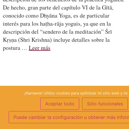
De hecho, gran parte del capítulo VI de la Gītā,
conocido como Dhyāna Yoga, es de particular
interés para los haṭha-rāja yoguis, ya que en la
descripción del “sendero de la meditación” Śrī
Kṛṣṇa (Shri Krishna) incluye detalles sobre la
postura …
Leer más
¡Namaste! Utilizo cookies para optimizar mi sitio web y mi 
Aceptar todo
Sólo funcionales
Puede cambiar la configuración u obtener más infor