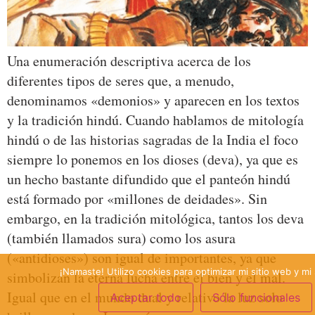
Una enumeración descriptiva acerca de los
diferentes tipos de seres que, a menudo,
denominamos «demonios» y aparecen en los textos
y la tradición hindú. Cuando hablamos de mitología
hindú o de las historias sagradas de la India el foco
siempre lo ponemos en los dioses (deva), ya que es
un hecho bastante difundido que el panteón hindú
está formado por «millones de deidades». Sin
embargo, en la tradición mitológica, tantos los deva
(también llamados sura) como los asura
(«antidioses») son igual de importantes, ya que
¡Namaste! Utilizo cookies para optimizar mi sitio web y mi 
simbolizan la eterna lucha entre el bien y el mal.
Igual que en el mundo dual y relativo la luz solo
Aceptar todo
Sólo funcionales