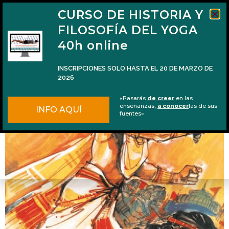
CURSO DE HISTORIA Y
FILOSOFÍA DEL YOGA
40h online
INSCRIPCIONES SOLO HASTA EL 20 DE MARZO DE
2026
Tipología hindú de seres demoníacos
«Pasarás
de creer
en las
enseñanzas,
a conocer
las de sus
INFO AQUÍ
fuentes»