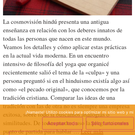
La cosmovisión hindú presenta una antigua
enseñanza en relación con los deberes innatos de
todas las personas que nacen en este mundo.
Veamos los detalles y cómo aplicar estas prácticas
en la actual vida moderna. En un encuentro
intensivo de filosofía del yoga que organicé
recientemente salió el tema de la «culpa» y una
persona preguntó si en el hinduismo existía algo así
como «el pecado original», que conocemos por la
tradición cristiana. Comparar las ideas de una
tradición con las de otra no es siempre una empresa
¡Namaste! Utilizo cookies para optimizar mi sitio web y mi 
exitosa, sobre todo si buscamos analogías o
similitudes. De todos modos, uso la pregunta como
Aceptar todo
Sólo funcionales
punto de partida para hablar …
Leer más