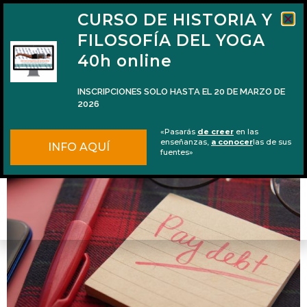
CURSO DE HISTORIA Y
FILOSOFÍA DEL YOGA
40h online
INSCRIPCIONES SOLO HASTA EL 20 DE MARZO DE
2026
Las 5 deudas de todo ser humano
«Pasarás
de creer
en las
enseñanzas,
a conocer
las de sus
INFO AQUÍ
fuentes»