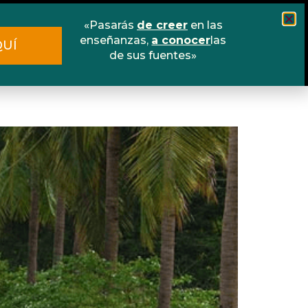
«Pasarás
de creer
en las
Cursos
Escuela online
Libros
enseñanzas,
a conocer
las
QUÍ
de sus fuentes»
Contacto