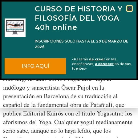
CURSO DE HISTORIA Y
FILOSOFÍA DEL YOGA
40h online
INSCRIPCIONES SOLO HASTA EL 20 DE MARZO DE
2026
Los Yogasūtra en traducción de Òscar Pujol
«Pasarás
de creer
en las
enseñanzas,
a conocer
las de sus
INFO AQUÍ
“Si hay un texto de la literatura universal que ha
fuentes»
sido tergiversado son los Yogasūtra” dijo el
indólogo y sanscritista Òscar Pujol en la
presentación en Barcelona de su traducción al
español de la fundamental obra de Patañjali, que
publica Editorial Kairós con el título Yogasūtra: los
aforismos del Yoga. Cualquier yogui medianamente
serio sabe, aunque no lo haya leído, que los