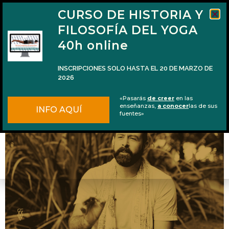
CURSO DE HISTORIA Y
FILOSOFÍA DEL YOGA
40h online
INSCRIPCIONES SOLO HASTA EL 20 DE MARZO DE
2026
3 Entrevistas inspiradoras en Pūraka Project
«Pasarás
de creer
en las
enseñanzas,
a conocer
las de sus
INFO AQUÍ
fuentes»