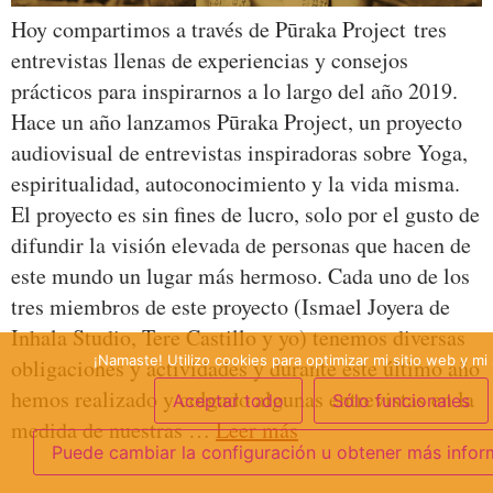
Hoy compartimos a través de Pūraka Project tres
entrevistas llenas de experiencias y consejos
prácticos para inspirarnos a lo largo del año 2019.
Hace un año lanzamos Pūraka Project, un proyecto
audiovisual de entrevistas inspiradoras sobre Yoga,
espiritualidad, autoconocimiento y la vida misma.
El proyecto es sin fines de lucro, solo por el gusto de
difundir la visión elevada de personas que hacen de
este mundo un lugar más hermoso. Cada uno de los
tres miembros de este proyecto (Ismael Joyera de
Inhala Studio, Tere Castillo y yo) tenemos diversas
¡Namaste! Utilizo cookies para optimizar mi sitio web y mi 
obligaciones y actividades y durante este último año
hemos realizado y colgado algunas entrevistas en la
Aceptar todo
Sólo funcionales
medida de nuestras …
Leer más
Puede cambiar la configuración u obtener más infor