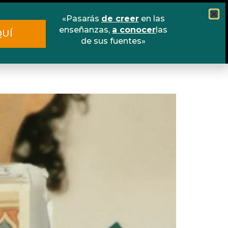
«Pasarás
de creer
en las
Cursos
Escuela online
Libros
enseñanzas,
a conocer
las
QUÍ
de sus fuentes»
Contacto