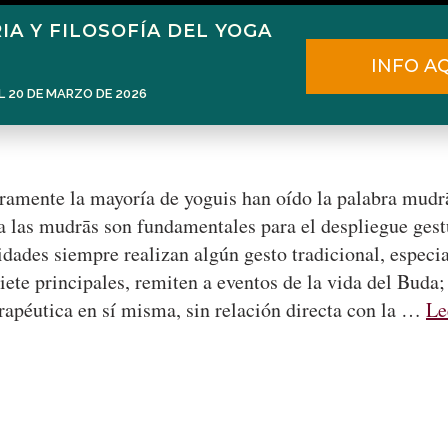
IA Y FILOSOFÍA DEL YOGA
Home
Narén Herrero
Blog
INFO A
L 20 DE MARZO DE 2026
uramente la mayoría de yoguis han oído la palabra mudr
a las mudrās son fundamentales para el despliegue gestu
idades siempre realizan algún gesto tradicional, espec
iete principales, remiten a eventos de la vida del Buda
rapéutica en sí misma, sin relación directa con la …
Le