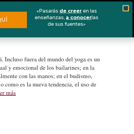
«Pasarás
de creer
en las
Cursos
Escuela online
Libros
enseñanzas,
a conocer
las
QUÍ
de sus fuentes»
Contacto
ā. Incluso fuera del mundo del yoga es un
al y emocional de los bailarines; en la
ialmente con las manos; en el budismo,
; o como es la nueva tendencia, el uso de
er más