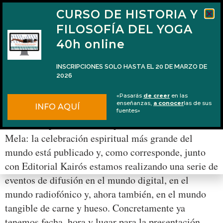
CURSO DE HISTORIA Y
FILOSOFÍA DEL YOGA
40h online
INSCRIPCIONES SOLO HASTA EL 20 DE MARZO DE
2026
Presentación de ‘Kumbha Mela’ y entrevistas
«Pasarás
de creer
en las
de radio
enseñanzas,
a conocer
las de sus
INFO AQUÍ
fuentes»
Hace unas pocas semanas que mi libro Kumbha
Mela: la celebración espiritual más grande del
mundo está publicado y, como corresponde, junto
con Editorial Kairós estamos realizando una serie de
eventos de difusión en el mundo digital, en el
mundo radiofónico y, ahora también, en el mundo
tangible de carne y hueso. Concretamente ya
tenemos fecha, hora y lugar para la presentación