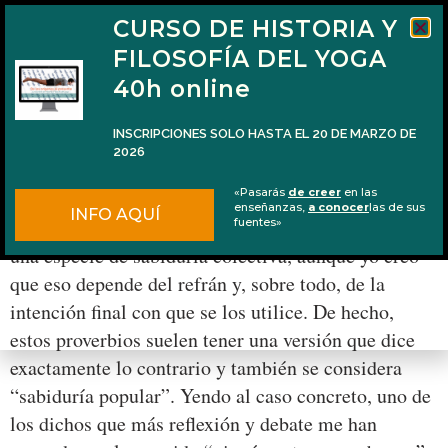
CURSO DE HISTORIA Y
FILOSOFÍA DEL YOGA
40h online
INSCRIPCIONES SOLO HASTA EL 20 DE MARZO DE
2026
¿Los extremos no son buenos?
«Pasarás
de creer
en las
enseñanzas,
a conocer
las de sus
INFO AQUÍ
Siempre se dice que los refranes populares esconden
fuentes»
una especie de sabiduría colectiva, aunque yo creo
que eso depende del refrán y, sobre todo, de la
intención final con que se los utilice. De hecho,
estos proverbios suelen tener una versión que dice
exactamente lo contrario y también se considera
“sabiduría popular”. Yendo al caso concreto, uno de
los dichos que más reflexión y debate me han