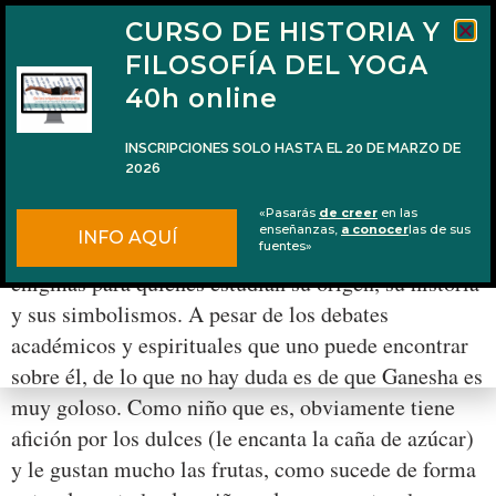
CURSO DE HISTORIA Y
FILOSOFÍA DEL YOGA
40h online
INSCRIPCIONES SOLO HASTA EL 20 DE MARZO DE
2026
Las frutas favoritas de Ganesha
«Pasarás
de creer
en las
enseñanzas,
a conocer
las de sus
INFO AQUÍ
Ganesha es una deidad peculiar que presenta varios
fuentes»
enigmas para quienes estudian su origen, su historia
y sus simbolismos. A pesar de los debates
académicos y espirituales que uno puede encontrar
sobre él, de lo que no hay duda es de que Ganesha es
muy goloso. Como niño que es, obviamente tiene
afición por los dulces (le encanta la caña de azúcar)
y le gustan mucho las frutas, como sucede de forma