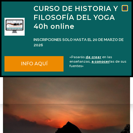
CURSO DE HISTORIA Y
FILOSOFÍA DEL YOGA
40h online
INSCRIPCIONES SOLO HASTA EL 20 DE MARZO DE
2026
Podcast #15: Los métodos del amor
«Pasarás
de creer
en las
devocional
enseñanzas,
a conocer
las de sus
INFO AQUÍ
fuentes»