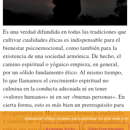
Es una verdad difundida en todas las tradiciones que
cultivar cualidades éticas es indispensable para el
bienestar psicoemocional, como también para la
existencia de una sociedad armónica. De hecho, el
camino espiritual o yóguico empieza, en general,
por un sólido fundamento ético. Al mismo tiempo,
lo que llamamos el crecimiento espiritual no
culmina en la conducta adecuada ni en tener
«valores humanos» ni en ser «buenas personas». En
cierta forma, esto es más bien un prerrequisito para
el siguiente paso. Hay muchas formas de explicarlo
¡Namaste! Utilizo cookies para optimizar mi sitio web y mi 
y también de vivirlo, y siguiendo a muchos sabios y
sabias me gusta decir que la acción correcta no es
Aceptar todo
Sólo funcionales