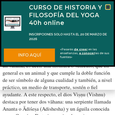
CURSO DE HISTORIA Y
FILOSOFÍA DEL YOGA
40h online
INSCRIPCIONES SOLO HASTA EL 20 DE MARZO DE
2026
El águila y su enemistad con la serpiente
«Pasarás
de creer
en las
enseñanzas,
a conocer
las de sus
INFO AQUÍ
En la tradición hindú casi todas las deidades tienen
fuentes»
un vāhana, es decir una montura o vehículo, que en
general es un animal y que cumple la doble función
de ser símbolo de alguna cualidad y también, a nivel
práctico, un medio de transporte, sostén o fiel
ayudante. A este respecto, el dios Viṣṇu (Vishnu)
destaca por tener dos vāhana: una serpiente llamada
Ananta o Ādiśeṣa (Adishesha) y un águila conocida