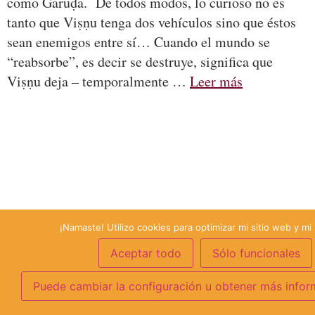
como Garuḍa. De todos modos, lo curioso no es
tanto que Viṣṇu tenga dos vehículos sino que éstos
sean enemigos entre sí… Cuando el mundo se
“reabsorbe”, es decir se destruye, significa que
Viṣṇu deja – temporalmente …
Leer más
¡Namaste! Utilizo cookies para optimizar mi sitio web y mi 
Aceptar todo
Sólo funcionales
Puede cambiar la configuración u obtener más infor