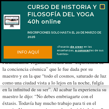
CURSO DE HISTORIA Y
FILOSOFÍA DEL YOGA
40h online
INSCRIPCIONES SOLO HASTA EL 20 DE MARZO DE
2026
Sólo se trata de vivir / Enjoy the problem
«Pasarás
de creer
en las
enseñanzas,
a conocer
las de sus
INFO AQUÍ
En la famosa Autobiografía de un yogui,
fuentes»
Paramahansa Yogananda relata una “experiencia de
la conciencia cósmica” que le fue dada por su
maestro y en la que “todo el cosmos, saturado de luz
como una ciudad vista a lo lejos en la noche, fulgía
en la infinitud de su ser”. Al acabar la experiencia su
maestro le dijo: “No debes embriagarte con el
éxtasis. Todavía hay mucho trabajo para ti en el