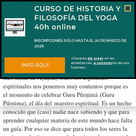
CURSO DE HISTORIA Y
FILOSOFÍA DEL YOGA
40h online
INSCRIPCIONES SOLO HASTA EL 20 DE MARZO DE
2026
Guru Pūrṇimā 2014 y la Śrī Guru Gītā
«Pasarás
de creer
en las
enseñanzas,
a conocer
las de sus
INFO AQUÍ
Cada año, con la luna llena de julio (en realidad, del
fuentes»
mes hindú de Āṣāḍha) todos los aspirantes
espirituales nos ponemos muy contentos porque es
el momento de celebrar Guru Pūrṇimā (Guru
Púrnima), el día del maestro espiritual. Es un hecho
conocido que (casi) nadie nace sabiendo y que para
aprender cualquier materia de este mundo hace falta
un guía. Por eso se dice que para todos los seres la