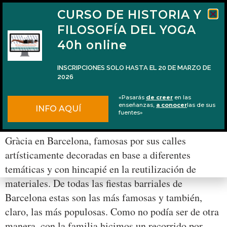
CURSO DE HISTORIA Y
FILOSOFÍA DEL YOGA
40h online
INSCRIPCIONES SOLO HASTA EL 20 DE MARZO DE
2026
Vināyaka caturthī 2014 y las piernas cruzadas
«Pasarás
de creer
en las
de Gaṇeśa
enseñanzas,
a conocer
las de sus
INFO AQUÍ
fuentes»
Hace unos días fueron las Fiestas del barrio de
Gràcia en Barcelona, famosas por sus calles
artísticamente decoradas en base a diferentes
temáticas y con hincapié en la reutilización de
materiales. De todas las fiestas barriales de
Barcelona estas son las más famosas y también,
claro, las más populosas. Como no podía ser de otra
manera, con la familia hicimos un recorrido por