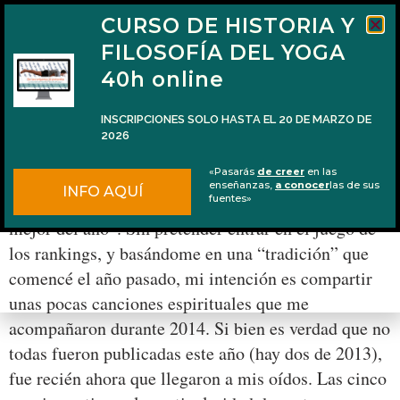
CURSO DE HISTORIA Y
FILOSOFÍA DEL YOGA
40h online
INSCRIPCIONES SOLO HASTA EL 20 DE MARZO DE
2026
5 canciones espirituales de 2014
«Pasarás
de creer
en las
enseñanzas,
a conocer
las de sus
INFO AQUÍ
Se acaba el 2014 y todo el mundo hace listas con “lo
fuentes»
mejor del año”. Sin pretender entrar en el juego de
los rankings, y basándome en una “tradición” que
comencé el año pasado, mi intención es compartir
unas pocas canciones espirituales que me
acompañaron durante 2014. Si bien es verdad que no
todas fueron publicadas este año (hay dos de 2013),
fue recién ahora que llegaron a mis oídos. Las cinco