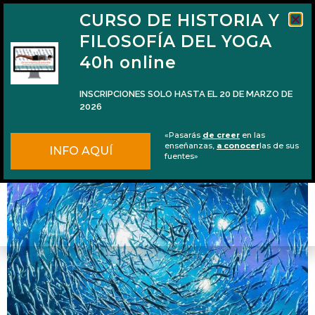
CURSO DE HISTORIA Y
FILOSOFÍA DEL YOGA
40h online
INSCRIPCIONES SOLO HASTA EL 20 DE MARZO DE
2026
Podcast #09: La práctica del satsaṅga
«Pasarás
de creer
en las
enseñanzas,
a conocer
las de sus
INFO AQUÍ
fuentes»