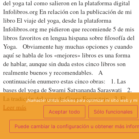
del yoga tal como salieron en la plataforma digital
Infolibros.org En relación con la publicación de mi
libro El viaje del yoga, desde la plataforma
Infolibros.org me pidieron que recomiende 5 de mis
libros favoritos en lengua hispana sobre filosofía del
Yoga. Obviamente hay muchas opciones y cuando
aquí se habla de los «mejores» libros es una forma
de hablar, aunque sin duda estos cinco libros son
realmente buenos y recomendables. A
continuación enumero estas cinco obras: 1. Las
bases del yoga de Swami Satyananda Saraswati 2.
La tradición del yoga de Georg Feuerstein 3. El …
¡Namaste! Utilizo cookies para optimizar mi sitio web y mi 
Leer más
Aceptar todo
Sólo funcionales
Puede cambiar la configuración u obtener más infor