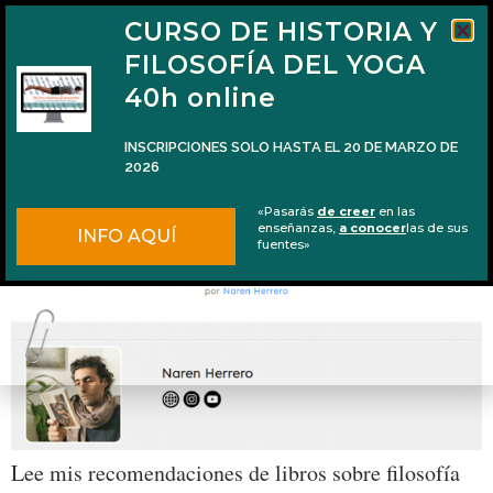
CURSO DE HISTORIA Y
FILOSOFÍA DEL YOGA
40h online
INSCRIPCIONES SOLO HASTA EL 20 DE MARZO DE
2026
Los Mejores 5 Libros sobre Filosofía del Yoga
«Pasarás
de creer
en las
enseñanzas,
a conocer
las de sus
INFO AQUÍ
fuentes»
Lee mis recomendaciones de libros sobre filosofía