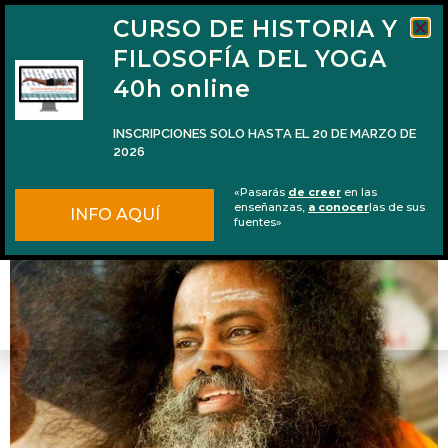
CURSO DE HISTORIA Y
FILOSOFÍA DEL YOGA
40h online
INSCRIPCIONES SOLO HASTA EL 20 DE MARZO DE
2026
¿Para qué Dios creó este mundo?
«Pasarás
de creer
en las
enseñanzas,
a conocer
las de sus
INFO AQUÍ
fuentes»