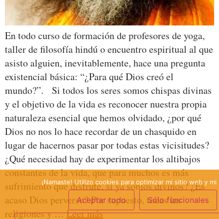
En todo curso de formación de profesores de yoga,
taller de filosofía hindú o encuentro espiritual al que
asisto alguien, inevitablemente, hace una pregunta
existencial básica: “¿Para qué Dios creó el
mundo?”. Si todos los seres somos chispas divinas
y el objetivo de la vida es reconocer nuestra propia
naturaleza esencial que hemos olvidado, ¿por qué
Dios no nos lo hace recordar de un chasquido en
lugar de hacernos pasar por todas estas vicisitudes?
¿Qué necesidad hay de experimentar los altibajos
constantes de la vida, que para muchos es más
¡Namaste! Utilizo cookies para optimizar mi sitio web y mi 
sufrimiento que disfrute, si ya somos divinos? ¿Es
acaso Dios perverso? Por supuesto, todas las
Aceptar todo
Sólo funcionales
religiones y …
Leer más