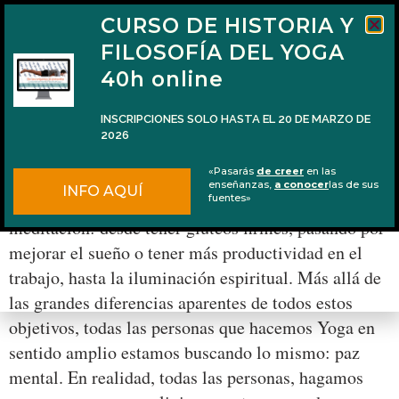
CURSO DE HISTORIA Y
FILOSOFÍA DEL YOGA
40h online
INSCRIPCIONES SOLO HASTA EL 20 DE MARZO DE
2026
El sūtra para la paz emocional (y mental)
«Pasarás
de creer
en las
enseñanzas,
a conocer
las de sus
INFO AQUÍ
Hay muchos motivos para practicar yoga o
fuentes»
meditación: desde tener glúteos firmes, pasando por
mejorar el sueño o tener más productividad en el
trabajo, hasta la iluminación espiritual. Más allá de
las grandes diferencias aparentes de todos estos
objetivos, todas las personas que hacemos Yoga en
sentido amplio estamos buscando lo mismo: paz
mental. En realidad, todas las personas, hagamos