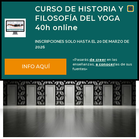
CURSO DE HISTORIA Y
FILOSOFÍA DEL YOGA
40h online
INSCRIPCIONES SOLO HASTA EL 20 DE MARZO DE
2026
El principio yóguico de relatividad
«Pasarás
de creer
en las
enseñanzas,
a conocer
las de sus
INFO AQUÍ
fuentes»