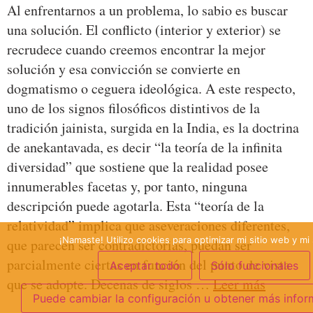
Al enfrentarnos a un problema, lo sabio es buscar
una solución. El conflicto (interior y exterior) se
recrudece cuando creemos encontrar la mejor
solución y esa convicción se convierte en
dogmatismo o ceguera ideológica. A este respecto,
uno de los signos filosóficos distintivos de la
tradición jainista, surgida en la India, es la doctrina
de anekantavada, es decir “la teoría de la infinita
diversidad” que sostiene que la realidad posee
innumerables facetas y, por tanto, ninguna
descripción puede agotarla. Esta “teoría de la
relatividad” implica que aseveraciones diferentes,
¡Namaste! Utilizo cookies para optimizar mi sitio web y mi 
que parecen ser contradictorias, puedan ser
parcialmente ciertas en función del punto de vista
Aceptar todo
Sólo funcionales
que se adopte. Decenas de siglos …
Leer más
Puede cambiar la configuración u obtener más infor