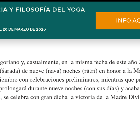
IA Y FILOSOFÍA DEL YOGA
Home
Narén Herrero
Blog
INFO A
L 20 DE MARZO DE 2026
goriano y, casualmente, en la misma fecha de este año
 (śarada) de nueve (nava) noches (rātri) en honor a la M
iembre con celebraciones preliminares, mientras que par
se prolongará durante nueve noches (con sus días) y acab
se celebra con gran dicha la victoria de la Madre Div