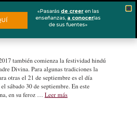
«Pasarás
de creer
en las
Cursos
Escuela online
Libros
enseñanzas,
a conocer
las
QUÍ
de sus fuentes»
Contacto
 2017 también comienza la festividad hindú
adre Divina. Para algunas tradiciones la
a otras el 21 de septiembre es el día
a el sábado 30 de septiembre. En este
ina, en su feroz …
Leer más