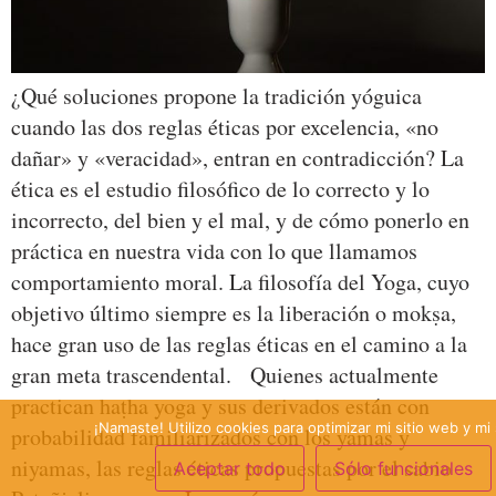
¿Qué soluciones propone la tradición yóguica
cuando las dos reglas éticas por excelencia, «no
dañar» y «veracidad», entran en contradicción? La
ética es el estudio filosófico de lo correcto y lo
incorrecto, del bien y el mal, y de cómo ponerlo en
práctica en nuestra vida con lo que llamamos
comportamiento moral. La filosofía del Yoga, cuyo
objetivo último siempre es la liberación o mokṣa,
hace gran uso de las reglas éticas en el camino a la
gran meta trascendental. Quienes actualmente
practican haṭha yoga y sus derivados están con
¡Namaste! Utilizo cookies para optimizar mi sitio web y mi 
probabilidad familiarizados con los yamas y
niyamas, las reglas éticas propuestas por el sabio
Aceptar todo
Sólo funcionales