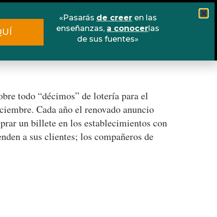
«Pasarás
de creer
en las
Cursos
Escuela online
Libros
enseñanzas,
a conocer
las
QUÍ
de sus fuentes»
Contacto
bre todo “décimos” de lotería para el
diciembre. Cada año el renovado anuncio
prar un billete en los establecimientos con
venden a sus clientes; los compañeros de