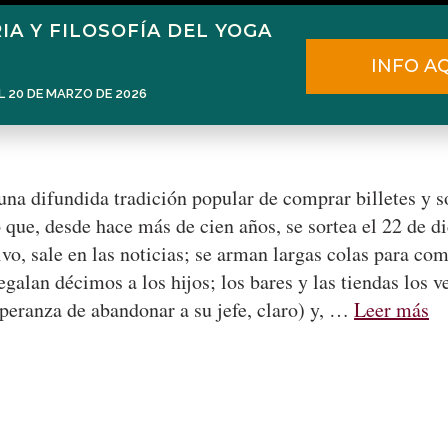
IA Y FILOSOFÍA DEL YOGA
Home
Narén Herrero
Blog
INFO A
L 20 DE MARZO DE 2026
na difundida tradición popular de comprar billetes y so
que, desde hace más de cien años, se sortea el 22 de 
vo, sale en las noticias; se arman largas colas para com
egalan décimos a los hijos; los bares y las tiendas los 
peranza de abandonar a su jefe, claro) y, …
Leer más