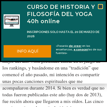
CURSO DE HISTORIA Y
FILOSOFÍA DEL YOGA
40h online
INSCRIPCIONES SOLO HASTA EL 20 DE MARZO DE
2026
5 canciones espirituales de 2014
«Pasarás
de creer
en las
enseñanzas,
a conocer
las de sus
INFO AQUÍ
Se acaba el 2014 y todo el mundo hace listas con “lo
fuentes»
mejor del año”. Sin pretender entrar en el juego de
los rankings, y basándome en una “tradición” que
comencé el año pasado, mi intención es compartir
unas pocas canciones espirituales que me
acompañaron durante 2014. Si bien es verdad que no
todas fueron publicadas este año (hay dos de 2013),
fue recién ahora que llegaron a mis oídos. Las cinco