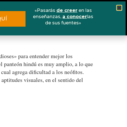
«Pasarás
de creer
en las
Cursos
Escuela online
Libros
enseñanzas,
a conocer
las
QUÍ
de sus fuentes»
Contacto
dioses» para entender mejor los
el panteón hindú es muy amplio, a lo que
ual agrega dificultad a los neófitos.
aptitudes visuales, en el sentido del