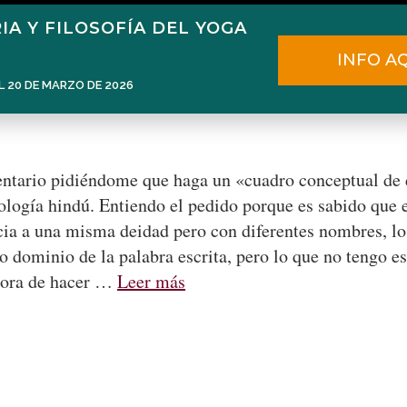
IA Y FILOSOFÍA DEL YOGA
Home
Narén Herrero
Blog
INFO A
L 20 DE MARZO DE 2026
entario pidiéndome que haga un «cuadro conceptual de 
tología hindú. Entiendo el pedido porque es sabido que 
ia a una misma deidad pero con diferentes nombres, lo c
o dominio de la palabra escrita, pero lo que no tengo es 
a hora de hacer …
Leer más