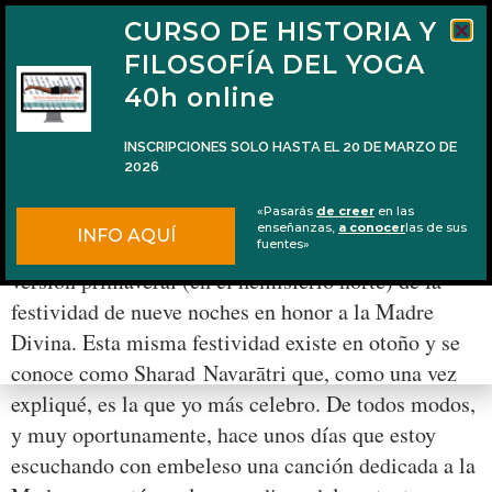
CURSO DE HISTORIA Y
FILOSOFÍA DEL YOGA
40h online
INSCRIPCIONES SOLO HASTA EL 20 DE MARZO DE
2026
Sri Argala Stotram por Krishna Das
«Pasarás
de creer
en las
enseñanzas,
a conocer
las de sus
INFO AQUÍ
Hoy (31/03/2014) comenzó Basanta Navarātri, la
fuentes»
versión primaveral (en el hemisferio norte) de la
festividad de nueve noches en honor a la Madre
Divina. Esta misma festividad existe en otoño y se
conoce como Sharad Navarātri que, como una vez
expliqué, es la que yo más celebro. De todos modos,
y muy oportunamente, hace unos días que estoy
escuchando con embeleso una canción dedicada a la