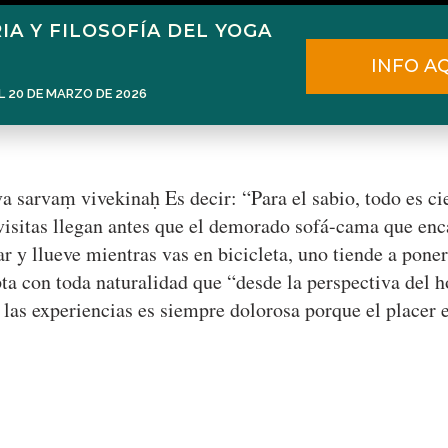
IA Y FILOSOFÍA DEL YOGA
Home
Narén Herrero
Blog
INFO A
L 20 DE MARZO DE 2026
a sarvaṃ vivekinaḥ Es decir: “Para el sabio, todo es c
isitas llegan antes que el demorado sofá-cama que enc
ar y llueve mientras vas en bicicleta, uno tiende a poners
pta con toda naturalidad que “desde la perspectiva del h
 las experiencias es siempre dolorosa porque el placer