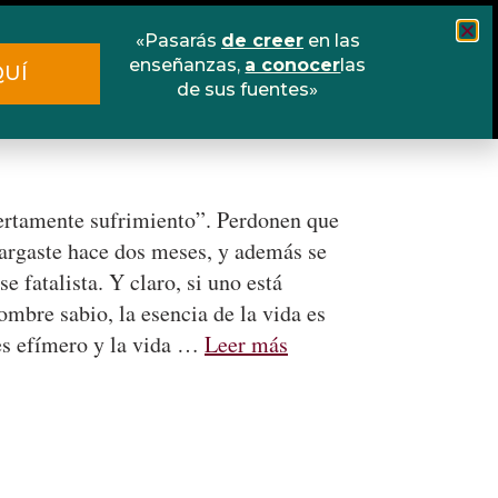
«Pasarás
de creer
en las
Cursos
Escuela online
Libros
enseñanzas,
a conocer
las
QUÍ
de sus fuentes»
Contacto
iertamente sufrimiento”. Perdonen que
argaste hace dos meses, y además se
e fatalista. Y claro, si uno está
ombre sabio, la esencia de la vida es
 es efímero y la vida …
Leer más