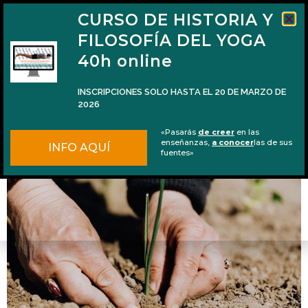
CURSO DE HISTORIA Y
FILOSOFÍA DEL YOGA
40h online
INSCRIPCIONES SOLO HASTA EL 20 DE MARZO DE
2026
Podcast #16 La paciencia como fundamento
«Pasarás
de creer
en las
yóguico
enseñanzas,
a conocer
las de sus
INFO AQUÍ
fuentes»