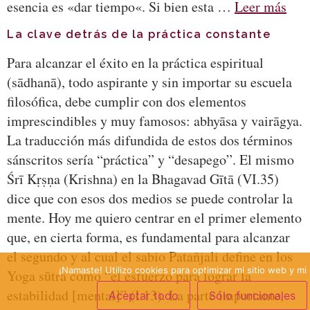
esencia es «dar tiempo«. Si bien esta …
Leer más
La clave detrás de la práctica constante
Para alcanzar el éxito en la práctica espiritual
(sādhanā), todo aspirante y sin importar su escuela
filosófica, debe cumplir con dos elementos
imprescindibles y muy famosos: abhyāsa y vairāgya.
La traducción más difundida de estos dos términos
sánscritos sería “práctica” y “desapego”. El mismo
Śrī Kṛṣṇa (Krishna) en la Bhagavad Gītā (VI.35)
dice que con esos dos medios se puede controlar la
mente. Hoy me quiero centrar en el primer elemento
que, en cierta forma, es fundamental para alcanzar
el segundo y al cual el sabio Patañjali define en los
¡Namaste! Utilizo cookies para optimizar mi sitio web y mi 
Yoga sūtra como “el esfuerzo para lograr la
estabilidad [mental]” (I.13). La parte importante,
Aceptar todo
Sólo funcionales