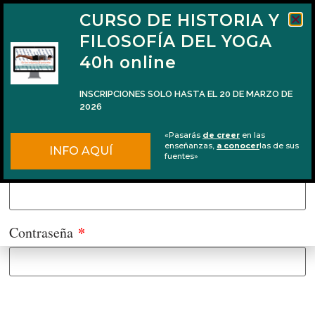
CURSO DE HISTORIA Y
FILOSOFÍA DEL YOGA
40h online
INSCRIPCIONES SOLO HASTA EL 20 DE MARZO DE
2026
Acceder
«Pasarás
de creer
en las
enseñanzas,
a conocer
las de sus
INFO AQUÍ
fuentes»
*
Nombre de usuario o correo electrónico
*
Contraseña